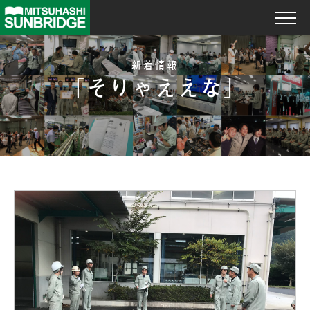
新着情報
「そりゃええな」