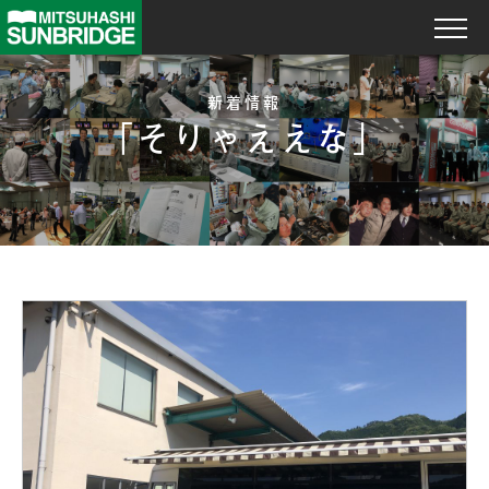
新着情報
「そりゃええな」